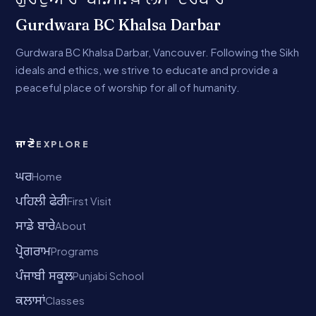
Gurdwara BC Khalsa Darbar
Gurdwara BC Khalsa Darbar, Vancouver. Following the Sikh
ideals and ethics, we strive to educate and provide a
peaceful place of worship for all of humanity.
ਜਾਣੋ
EXPLORE
ਘਰ
Home
ਪਹਿਲੀ ਫੇਰੀ
First Visit
ਸਾਡੇ ਬਾਰੇ
About
ਪ੍ਰੋਗਰਾਮ
Programs
ਪੰਜਾਬੀ ਸਕੂਲ
Punjabi School
ਕਲਾਸਾਂ
Classes