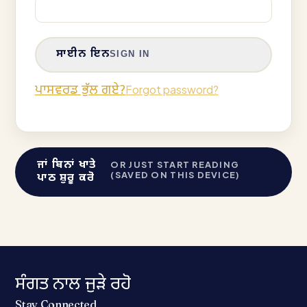
ਸਾਈਨ ਇਨ
SIGN IN
ਪਾਸਵਰਡ ਭੁੱਲ ਗਏ?
Forgot password?
ਜਾਂ ਬਿਨਾਂ ਖਾਤੇ
OR JUST START READING
(SAVED ON THIS DEVICE)
ਪਾਠ ਸ਼ੁਰੂ ਕਰੋ
ਸੰਗਤ ਨਾਲ ਜੁੜੇ ਰਹੋ
Stay Connected