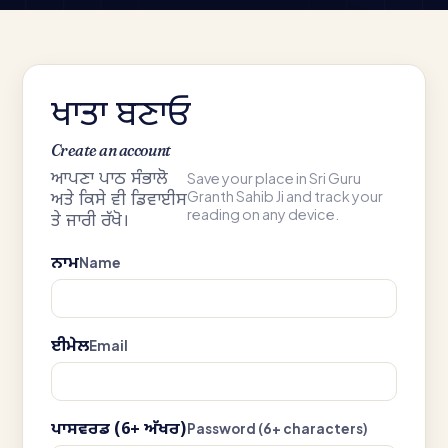
ਖਾਤਾ ਬਣਾਓ
Create an account
ਆਪਣਾ ਪਾਠ ਸੰਭਾਲੋ
Save your place in Sri Guru
Granth Sahib Ji and track your
ਅਤੇ ਕਿਸੇ ਵੀ ਡਿਵਾਈਸ
reading on any device.
ਤੇ ਜਾਰੀ ਰੱਖੋ।
ਨਾਮ
Name
ਈਮੇਲ
Email
ਪਾਸਵਰਡ (6+ ਅੱਖਰ)
Password (6+ characters)