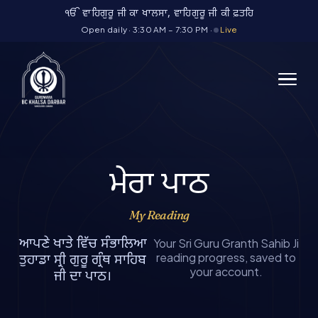
Skip
ੴ ਵਾਹਿਗੁਰੂ ਜੀ ਕਾ ਖਾਲਸਾ, ਵਾਹਿਗੁਰੂ ਜੀ ਕੀ ਫ਼ਤਹਿ
to
Open daily · 3:30 AM – 7:30 PM ·
Live
content
ਮੇਰਾ ਪਾਠ
My Reading
ਆਪਣੇ ਖਾਤੇ ਵਿੱਚ ਸੰਭਾਲਿਆ
Your Sri Guru Granth Sahib Ji
reading progress, saved to
ਤੁਹਾਡਾ ਸ੍ਰੀ ਗੁਰੂ ਗ੍ਰੰਥ ਸਾਹਿਬ
your account.
ਜੀ ਦਾ ਪਾਠ।