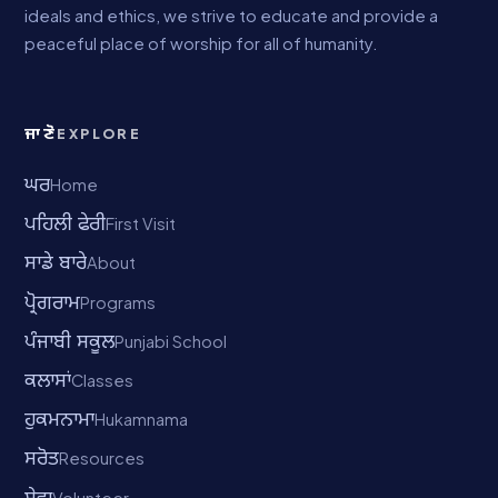
ideals and ethics, we strive to educate and provide a
peaceful place of worship for all of humanity.
ਜਾਣੋ
EXPLORE
ਘਰ
Home
ਪਹਿਲੀ ਫੇਰੀ
First Visit
ਸਾਡੇ ਬਾਰੇ
About
ਪ੍ਰੋਗਰਾਮ
Programs
ਪੰਜਾਬੀ ਸਕੂਲ
Punjabi School
ਕਲਾਸਾਂ
Classes
ਹੁਕਮਨਾਮਾ
Hukamnama
ਸਰੋਤ
Resources
Volunteer