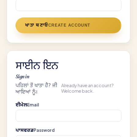
ਖਾਤਾ ਬਣਾਓ
CREATE ACCOUNT
ਸਾਈਨ ਇਨ
Sign in
ਪਹਿਲਾਂ ਤੋਂ ਖਾਤਾ ਹੈ? ਜੀ
Already have an account?
Welcome back.
ਆਇਆਂ ਨੂੰ।
ਈਮੇਲ
Email
ਪਾਸਵਰਡ
Password