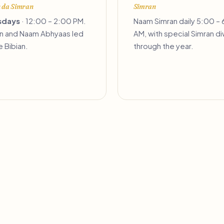
n da Simran
Simran
sdays
· 12:00 – 2:00 PM.
Naam Simran daily 5:00 –
n and Naam Abhyaas led
AM, with special Simran d
e Bibian.
through the year.