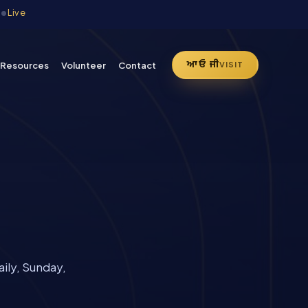
·
Live
ਆਓ ਜੀ
Resources
Volunteer
Contact
VISIT
ily, Sunday,