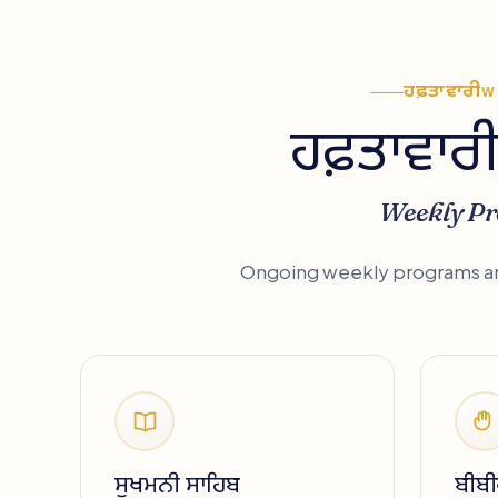
ਹਫ਼ਤਾਵਾਰੀ
W
ਹਫ਼ਤਾਵਾਰੀ
Weekly P
Ongoing weekly programs and
ਸੁਖਮਨੀ ਸਾਹਿਬ
ਬੀਬੀ