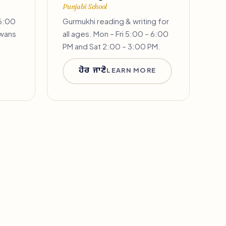
Punjabi School
 6:00
Gurmukhi reading & writing for
iwans
all ages. Mon – Fri 5:00 – 6:00
PM and Sat 2:00 – 3:00 PM.
ਹੋਰ ਜਾਣੋ
LEARN MORE