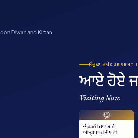
Noon Diwan and Kirtan
ਮੌਜੂਦਾ ਜਥੇ
CURRENT 
ਆਏ ਹੋਏ ਜ
Visiting Now
ਕੀਰਤਨੀ ਜਥਾ ਭਾਈ
ਅੰਮ੍ਰਿਤਪਾਲ ਸਿੰਘ ਜੀ