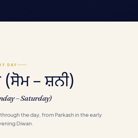
RY DAY
ਮ (ਸੋਮ – ਸ਼ਨੀ)
nday – Saturday)
 through the day, from Parkash in the early
vening Diwan.