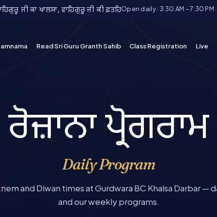
Open daily · 3:30 AM – 7:30 PM 
ਿਗੁਰੂ ਜੀ ਕਾ ਖਾਲਸਾ, ਵਾਹਿਗੁਰੂ ਜੀ ਕੀ ਫ਼ਤਹਿ
kamnama
Read Sri Guru Granth Sahib
Class Registration
Live
ਰੋਜ਼ਾਨਾ ਪ੍ਰੋਗਰਾਮ
Daily Program
tnem and Diwan times at Gurdwara BC Khalsa Darbar — da
and our weekly programs.