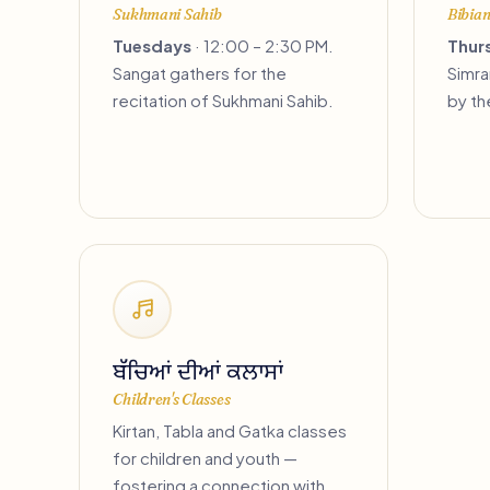
Sukhmani Sahib
Bibia
Tuesdays
· 12:00 – 2:30 PM.
Thur
Sangat gathers for the
Simra
recitation of Sukhmani Sahib.
by th
ਬੱਚਿਆਂ ਦੀਆਂ ਕਲਾਸਾਂ
Children's Classes
Kirtan, Tabla and Gatka classes
for children and youth —
fostering a connection with