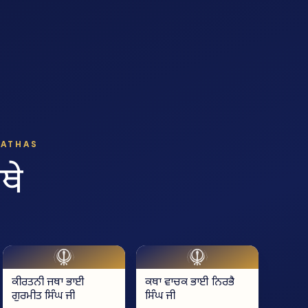
JATHAS
ਥੇ
ਕੀਰਤਨੀ ਜਥਾ ਭਾਈ
ਕਥਾ ਵਾਚਕ ਭਾਈ ਨਿਰਭੈ
ਗੁਰਮੀਤ ਸਿੰਘ ਜੀ
ਸਿੰਘ ਜੀ