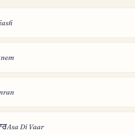
kash
tnem
mran
ਾਰ
Asa Di Vaar