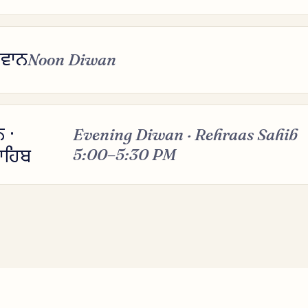
ੀਵਾਨ
Noon Diwan
ਨ ·
Evening Diwan · Rehraas Sahib
5:00–5:30 PM
ਾਹਿਬ