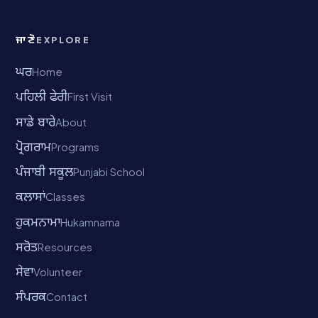
ਜਾਣੋ
EXPLORE
ਘਰ
Home
ਪਹਿਲੀ ਫੇਰੀ
First Visit
ਸਾਡੇ ਬਾਰੇ
About
ਪ੍ਰੋਗਰਾਮ
Programs
ਪੰਜਾਬੀ ਸਕੂਲ
Punjabi School
ਕਲਾਸਾਂ
Classes
ਹੁਕਮਨਾਮਾ
Hukamnama
ਸਰੋਤ
Resources
ਸੇਵਾ
Volunteer
ਸੰਪਰਕ
Contact