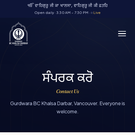
Skip
ੴ ਵਾਹਿਗੁਰੂ ਜੀ ਕਾ ਖਾਲਸਾ, ਵਾਹਿਗੁਰੂ ਜੀ ਕੀ ਫ਼ਤਹਿ
to
Open daily · 3:30 AM – 7:30 PM ·
Live
content
ਸੰਪਰਕ ਕਰੋ
Contact Us
Gurdwara BC Khalsa Darbar, Vancouver. Everyone is
welcome.