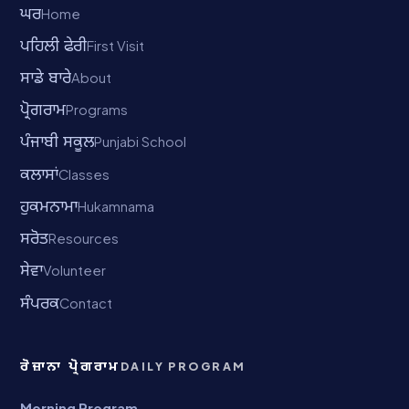
ਘਰ
Home
ਪਹਿਲੀ ਫੇਰੀ
First Visit
ਸਾਡੇ ਬਾਰੇ
About
ਪ੍ਰੋਗਰਾਮ
Programs
ਪੰਜਾਬੀ ਸਕੂਲ
Punjabi School
ਕਲਾਸਾਂ
Classes
ਹੁਕਮਨਾਮਾ
Hukamnama
ਸਰੋਤ
Resources
ਸੇਵਾ
Volunteer
ਸੰਪਰਕ
Contact
ਰੋਜ਼ਾਨਾ ਪ੍ਰੋਗਰਾਮ
DAILY PROGRAM
Morning Program