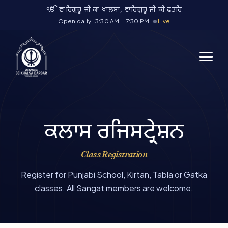
Skip
ੴ ਵਾਹਿਗੁਰੂ ਜੀ ਕਾ ਖਾਲਸਾ, ਵਾਹਿਗੁਰੂ ਜੀ ਕੀ ਫ਼ਤਹਿ
to
Open daily · 3:30 AM – 7:30 PM ·
Live
content
ਕਲਾਸ ਰਜਿਸਟ੍ਰੇਸ਼ਨ
Class Registration
Register for Punjabi School, Kirtan, Tabla or Gatka
classes. All Sangat members are welcome.